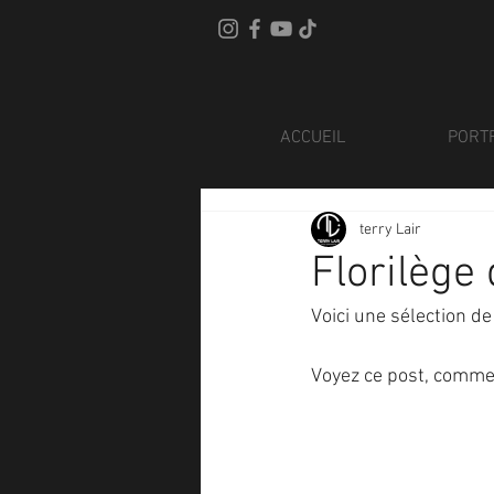
ACCUEIL
PORT
terry Lair
Florilège
Voici une sélection d
Voyez ce post, comme 