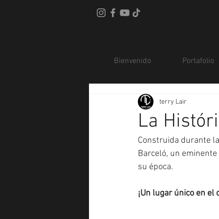
Bienvenido
Portafolio
terry Lair
La Histór
Construida durante la
Barceló, un eminente 
su época.
¡Un lugar único en el